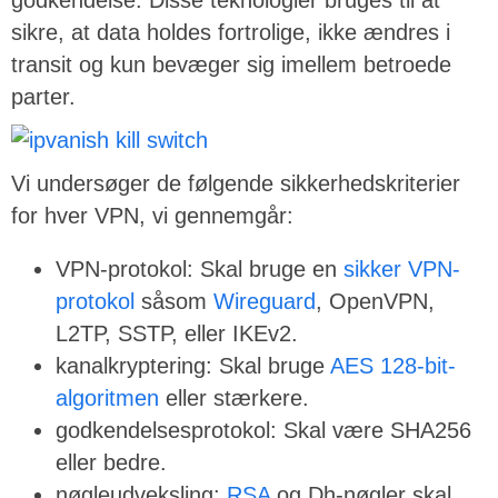
sikre, at data holdes fortrolige, ikke ændres i
transit og kun bevæger sig imellem betroede
parter.
Vi undersøger de følgende sikkerhedskriterier
for hver VPN, vi gennemgår:
VPN-protokol: Skal bruge en
sikker VPN-
protokol
såsom
Wireguard
, OpenVPN,
L2TP, SSTP, eller IKEv2.
kanalkryptering: Skal bruge
AES 128-bit-
algoritmen
eller stærkere.
godkendelsesprotokol: Skal være SHA256
eller bedre.
nøgleudveksling:
RSA
og Dh-nøgler skal