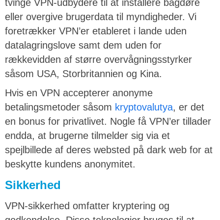
tvinge VPN-udbydere til at installere bagdøre
eller overgive brugerdata til myndigheder. Vi
foretrækker VPN’er etableret i lande uden
datalagringslove samt dem uden for
rækkevidden af større overvågningsstyrker
såsom USA, Storbritannien og Kina.
Hvis en VPN accepterer anonyme
betalingsmetoder såsom
kryptovalutya
, er det
en bonus for privatlivet. Nogle få VPN’er tillader
endda, at brugerne tilmelder sig via et
spejlbillede af deres websted på dark web for at
beskytte kundens anonymitet.
Sikkerhed
VPN-sikkerhed omfatter kryptering og
godkendelse. Disse teknologier bruges til at