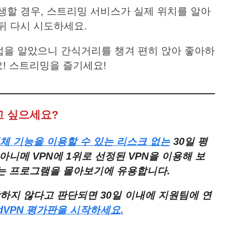
생할 경우, 스트리밍 서비스가 실제 위치를 알아
뒤 다시 시도하세요.
는 방법을 알았으니 간식거리를 챙겨 편히 앉아 좋아하
요! 스트리밍을 즐기세요!
고 싶으세요?
체
기능을
이용할
수
있는
리스크
없는
30
일
평
아니메
VPN
에
1
위로
선정된
VPN
을
이용해
보
는
프로그램을
몰아보기에
유용합니다
.
하지
않다고
판단되면
30
일
이내에
지원팀에
연
dVPN
평가판을
시작하세요
.