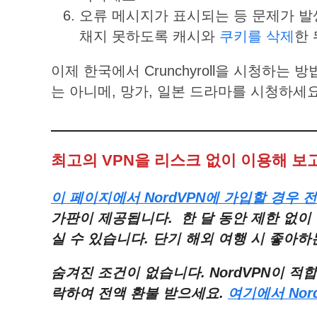
오류 메시지가 표시되는 등 문제가 발
채지 못하도록 캐시와
쿠키를 삭제
한 
이제 한국에서 Crunchyroll을 시청하
는 아니메, 망가, 일본 드라마를 시청하세
최고의 VPN을 리스크 없이 이용해 보
이
페이지에서
NordVPN
에
가입할
경우
전
가판이
제공됩니다
.
한
달
동안
제한
없이
실
수
있습니다
.
단기
해외
여행
시
좋아하
숨겨진
조건이
없습니다
. NordVPN
이
적합
락하여
전액
환불
받으세요
.
여기에서
Nor