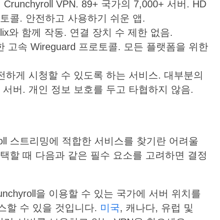
nchyroll VPN. 89+ 국가의 7,000+ 서버. HD
프로토콜. 안전하고 사용하기 쉬운 앱.
Netflix와 함께 작동. 연결 장치 수 제한 없음.
위한 고속 Wireguard 프로토콜. 모든 플랫폼을 위한
전하게
시청할
수
있도록
하는
서비스
.
대부분의
서버
.
개인
정보
보호를
두고
타협하지
않음
.
yroll 스트리밍에 적합한 서비스를 찾기란 어려울
N을 선택할 때 다음과 같은 필수 요소를 고려하면 결정
nchyroll을 이용할 수 있는 국가에 서버 위치를
스할 수 있을 것입니다.
미국
, 캐나다, 유럽 및